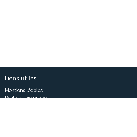
Liens utiles
Mentions légales
Politique vie privée
Réclamation
s
Horaires d'ouverture
- Du lundi au vendredi de 8h à 12h et de 14h à 18h