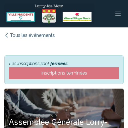
Se rendre au contenu
Tous les événements
Les inscriptions sont
fermées
Inscriptions terminées
Assemblée Générale Lorry-