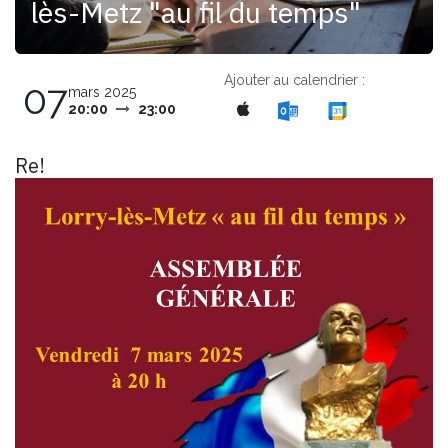
lès-Metz "au fil du temps"
Ajouter au calendrier :
07
mars 2025
20:00
23:00
Re!