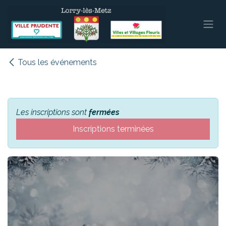
Se rendre au contenu
Tous les événements
Les inscriptions sont
fermées
Inscriptions terminées