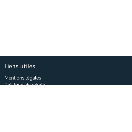
Liens utiles
Mentions légales
Politique vie privée
Réclamation
s
Horaires d'ouverture
- Du lundi au vendredi de 8h à 12h et de 14h à 18h
- Le samedi de 9h à 12h