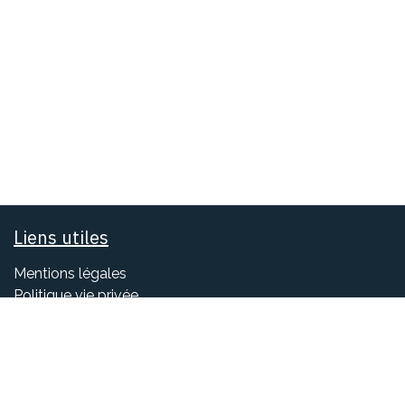
Liens utiles
Mentions légales
Politique vie privée
Réclamation
s
Horaires d'ouverture